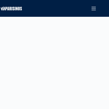
Saltar
al
contenido