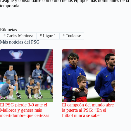
League y consolidarse como uno de los equipos más dominantes de la
temporada.
Etiquetas
#
Carles Martínez
#
Ligue 1
#
Toulouse
Más noticias del PSG
El PSG pierde 3-0 ante el
El campeón del mundo abre
Mallorca y genera más
la puerta al PSG: “En el
incertidumbre que certezas
fútbol nunca se sabe”