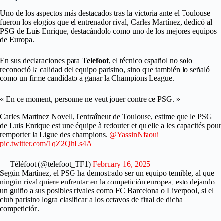
Uno de los aspectos más destacados tras la victoria ante el Toulouse
fueron los elogios que el entrenador rival, Carles Martínez, dedicó al
PSG de Luis Enrique, destacándolo como uno de los mejores equipos
de Europa.
En sus declaraciones para
Telefoot
, el técnico español no solo
reconoció la calidad del equipo parisino, sino que también lo señaló
como un firme candidato a ganar la Champions League.
« En ce moment, personne ne veut jouer contre ce PSG. »
Carles Martinez Novell, l'entraîneur de Toulouse, estime que le PSG
de Luis Enrique est une équipe à redouter et qu'elle a les capacités pour
remporter la Ligue des champions.
@YassinNfaoui
pic.twitter.com/1qZ2QhLs4A
— Téléfoot (@telefoot_TF1)
February 16, 2025
Según Martínez, el PSG ha demostrado ser un equipo temible, al que
ningún rival quiere enfrentar en la competición europea, esto dejando
un guiño a sus posibles rivales como FC Barcelona o Liverpool, si el
club parisino logra clasificar a los octavos de final de dicha
competición.