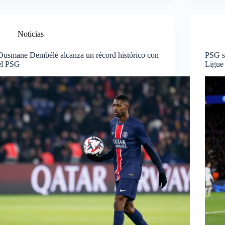
Noticias
Ousmane Dembélé alcanza un récord histórico con
PSG si
el PSG
Ligue