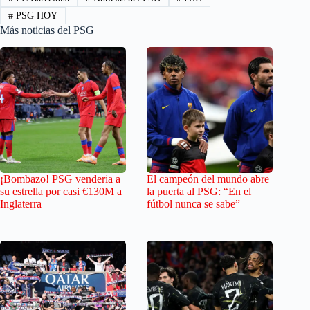
#
PSG HOY
Más noticias del PSG
¡Bombazo! PSG venderia a
El campeón del mundo abre
su estrella por casi €130M a
la puerta al PSG: “En el
Inglaterra
fútbol nunca se sabe”