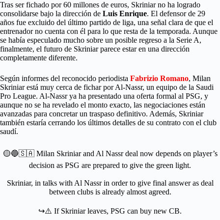
Tras ser fichado por 60 millones de euros, Skriniar no ha logrado
consolidarse bajo la dirección de
Luis Enrique
. El defensor de 29
años fue excluido del último partido de liga, una señal clara de que el
entrenador no cuenta con él para lo que resta de la temporada. Aunque
se había especulado mucho sobre un posible regreso a la Serie A,
finalmente, el futuro de Skriniar parece estar en una dirección
completamente diferente.
Según informes del reconocido periodista
Fabrizio Romano
, Milan
Skriniar está muy cerca de fichar por Al-Nassr, un equipo de la Saudi
Pro League. Al-Nassr ya ha presentado una oferta formal al PSG, y
aunque no se ha revelado el monto exacto, las negociaciones están
avanzadas para concretar un traspaso definitivo. Además, Skriniar
también estaría cerrando los últimos detalles de su contrato con el club
saudí.
🟡🔵🇸🇦 Milan Skriniar and Al Nassr deal now depends on player’s
decision as PSG are prepared to give the green light.
Skriniar, in talks with Al Nassr in order to give final answer as deal
between clubs is already almost agreed.
↪️⚠️ If Skriniar leaves, PSG can buy new CB.