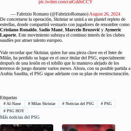
pic.twitter.com/catGddnCCY
— Fabrizio Romano (@FabrizioRomano)
August 26, 2024
De concretarse la operación, Skriniar se unirá a un plantel repleto de
estrellas, donde compartirá vestuario con jugadores de renombre como
Cristiano Ronaldo
,
Sadio Mané
,
Marcelo Brozović
y
Aymeric
Laporte
. Este movimiento subraya el continuo interés de los clubes
saudíes por atraer talento europeo.
Vale recordar que Skriniar, quien fue una pieza clave en el Inter de
Milán, ha perdido su lugar en el once titular del PSG, especialmente
después de una lesión en el tobillo que lo mantuvo alejado de los
terrenos de juego durante varios meses. Ahora, con su posible partida a
Arabia Saudita, el PSG sigue adelante con su plan de reestructuración.
Etiquetas
#
Al-Nassr
#
Milan Skriniar
#
Noticias del PSG
#
PSG
#
PSG HOY
Más noticias del PSG