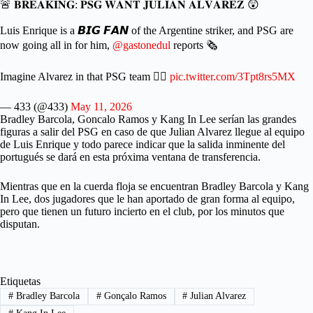
🚨 𝐁𝐑𝐄𝐀𝐊𝐈𝐍𝐆: 𝐏𝐒𝐆 𝐖𝐀𝐍𝐓 𝐉𝐔𝐋𝐈𝐀𝐍 𝐀𝐋𝐕𝐀𝐑𝐄𝐙 😲
Luis Enrique is a 𝘽𝙄𝙂 𝙁𝘼𝙉 of the Argentine striker, and PSG are
now going all in for him,
@gastonedul
reports 🗞️
Imagine Alvarez in that PSG team 😮‍💨
pic.twitter.com/3Tpt8rs5MX
— 433 (@433)
May 11, 2026
Bradley Barcola, Goncalo Ramos y Kang In Lee serían las grandes
figuras a salir del PSG en caso de que Julian Alvarez llegue al equipo
de Luis Enrique y todo parece indicar que la salida inminente del
portugués se dará en esta próxima ventana de transferencia.
Mientras que en la cuerda floja se encuentran Bradley Barcola y Kang
In Lee, dos jugadores que le han aportado de gran forma al equipo,
pero que tienen un futuro incierto en el club, por los minutos que
disputan.
Etiquetas
#
Bradley Barcola
#
Gonçalo Ramos
#
Julian Alvarez