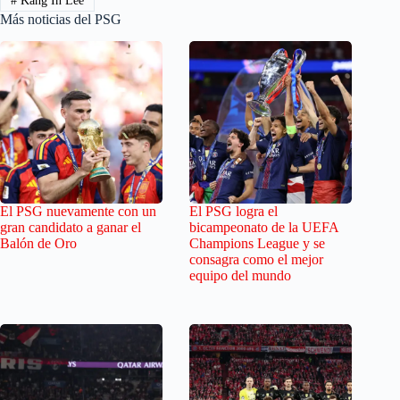
#
Kang In Lee
Más noticias del PSG
El PSG nuevamente con un
El PSG logra el
gran candidato a ganar el
bicampeonato de la UEFA
Balón de Oro
Champions League y se
consagra como el mejor
equipo del mundo