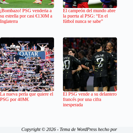
¡Bombazo! PSG venderia a
El campeón del mundo abre
su estrella por casi €130M a
la puerta al PSG: “En el
Inglaterra
fútbol nunca se sabe”
La nueva perla que quiere el
El PSG vende a su delantero
PSG por 40M€
francés por una cifra
inesperada
Copyright © 2026 - Tema de WordPress hecho por