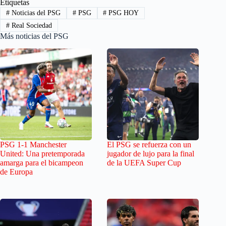
Etiquetas
#
Noticias del PSG
#
PSG
#
PSG HOY
#
Real Sociedad
Más noticias del PSG
PSG 1-1 Manchester
El PSG se refuerza con un
United: Una pretemporada
jugador de lujo para la final
amarga para el bicampeon
de la UEFA Super Cup
de Europa