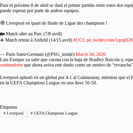
Para el próximo 8 de abril se dará el primer partido entre estos dos equi
puede esperar por parte de ambos equipos.
🧭 Liverpool en quart de finale de Ligue des champions !
🏡 Match aller au Parc (7/8 avril)
✈️ Match retour à Anfield (14/15 avril)
#UCL
pic.twitter.com/1qzqH
— Paris Saint-Germain (@PSG_inside)
March 18, 2026
Luis Enrique ya sabe que cuenta con la baja de Bradley Barcola y, espe
contundente
que ahora aviva este duelo como un motivo de “revancha”
Liverpool aplastó en un global por 4-1 al Galatasaray, mientras que el
en la UEFA Champions League en una llave 50-50.
Etiquetas
#
Liverpool
#
UEFA Champions League