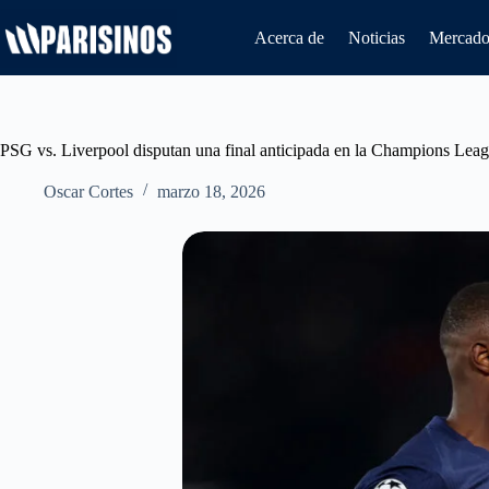
Saltar
al
Acerca de
Noticias
Mercado 
contenido
PSG vs. Liverpool disputan una final anticipada en la Champions Lea
Oscar Cortes
marzo 18, 2026