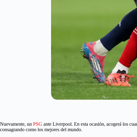
Nuevamente, un
PSG
ante Liverpool. En esta ocasión, acogerá los cua
consagrando como los mejores del mundo.