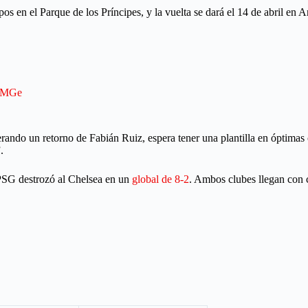
pos en el Parque de los Príncipes, y la vuelta se dará el 14 de abril en 
26MGe
rando un retorno de Fabián Ruiz, espera tener una plantilla en óptimas 
.
 PSG destrozó al Chelsea en un
global de 8-2
. Ambos clubes llegan con 