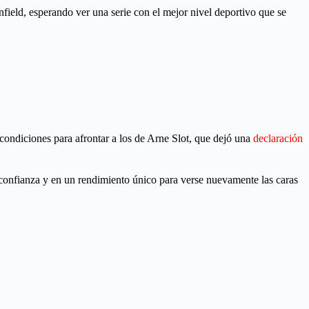
Anfield, esperando ver una serie con el mejor nivel deportivo que se
condiciones para afrontar a los de Arne Slot, que dejó una
declaración
confianza y en un rendimiento único para verse nuevamente las caras