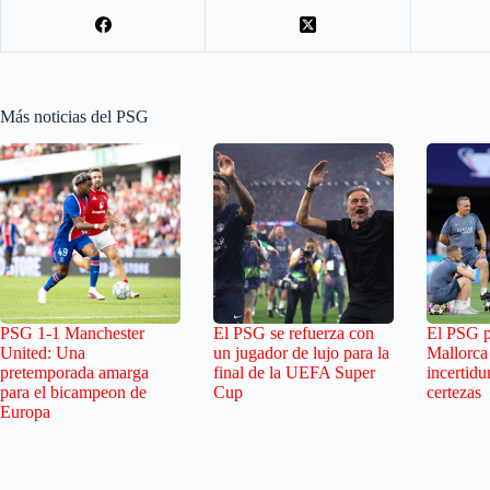
Más noticias del PSG
PSG 1-1 Manchester
El PSG se refuerza con
El PSG pi
United: Una
un jugador de lujo para la
Mallorca
pretemporada amarga
final de la UEFA Super
incertid
para el bicampeon de
Cup
certezas
Europa