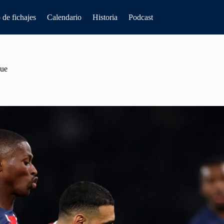
de fichajes
Calendario
Historia
Podcast
gue