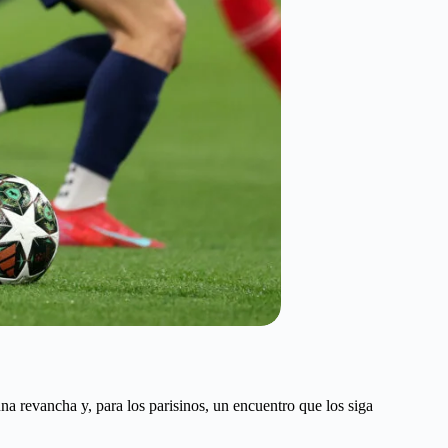
a revancha y, para los parisinos, un encuentro que los siga