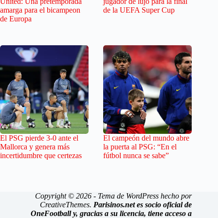
United: Una pretemporada
jugador de lujo para la final
amarga para el bicampeon
de la UEFA Super Cup
de Europa
El PSG pierde 3-0 ante el
El campeón del mundo abre
Mallorca y genera más
la puerta al PSG: “En el
incertidumbre que certezas
fútbol nunca se sabe”
Copyright © 2026 - Tema de WordPress hecho por
CreativeThemes
.
Parisinos.net es socio oficial de
OneFootball y, gracias a su licencia, tiene acceso a