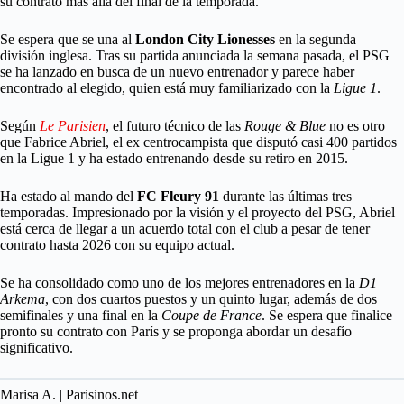
su contrato más allá del final de la temporada.
Se espera que se una al
London City Lionesses
en la segunda
división inglesa. Tras su partida anunciada la semana pasada, el PSG
se ha lanzado en busca de un nuevo entrenador y parece haber
encontrado al elegido, quien está muy familiarizado con la
Ligue 1
.
Según
Le
Parisien
, el futuro técnico de las
Rouge & Blue
no es otro
que Fabrice Abriel, el ex centrocampista que disputó casi 400 partidos
en la Ligue 1 y ha estado entrenando desde su retiro en 2015.
Ha estado al mando del
FC Fleury 91
durante las últimas tres
temporadas. Impresionado por la visión y el proyecto del PSG, Abriel
está cerca de llegar a un acuerdo total con el club a pesar de tener
contrato hasta 2026 con su equipo actual.
Se ha consolidado como uno de los mejores entrenadores en la
D1
Arkema
, con dos cuartos puestos y un quinto lugar, además de dos
semifinales y una final en la
Coupe de France
. Se espera que finalice
pronto su contrato con París y se proponga abordar un desafío
significativo.
Marisa A. | Parisinos.net