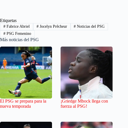
Etiquetas
#
Fabrice Abriel
#
Jocelyn Prêcheur
#
Noticias del PSG
#
PSG Femenino
Más noticias del PSG
El PSG se prepara para la
¡Griedge Mbock llega con
nueva temporada
fuerza al PSG!