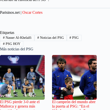
Parisinos.net |
Oscar Cortes
Etiquetas
#
Nasser Al-Khelaïfi
#
Noticias del PSG
#
PSG
#
PSG HOY
Más noticias del PSG
El PSG pierde 3-0 ante el
El campeón del mundo abre
Mallorca y genera más
la puerta al PSG: “En el