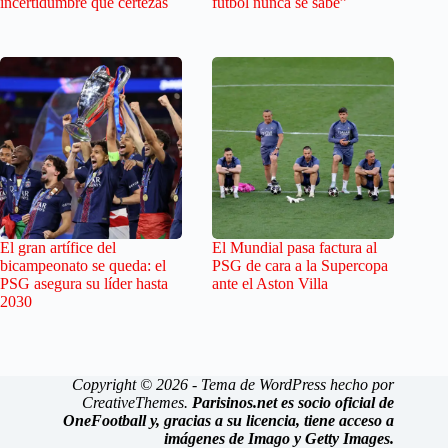
incertidumbre que certezas
fútbol nunca se sabe”
El gran artífice del
El Mundial pasa factura al
bicampeonato se queda: el
PSG de cara a la Supercopa
PSG asegura su líder hasta
ante el Aston Villa
2030
Copyright © 2026 - Tema de WordPress hecho por
CreativeThemes
.
Parisinos.net es socio oficial de
OneFootball y, gracias a su licencia, tiene acceso a
imágenes de Imago y Getty Images.