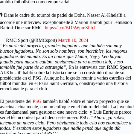
ámbito futbolístico como empresarial.
🎙 Dans le cadre du tournoi de padel de Doha, Nasser Al-Khelaïfi a
accordé une interview exceptionnelle à Marion Bartoli pour l'émission
Bartoli Time sur RMC.
https://t.co/BD5WpmSPbJ
— RMC Sport (@RMCsport)
March 10, 2024
“Es parte del proyecto, grandes jugadores que también son muy
buenos jugadores. No son solo nombres, son increíbles, los mejores
jugadores del mundo. Es un honor que Zlatan, Ney y Leo hayan
jugado para nuestro equipo, obviamente para nuestro club, y eso
también fue parte de la estrategia”,
En la entrevista con
RMC Sport
,
Al-Khelaifi habló sobre la historia que se ha construido durante su
presidencia en el PSG. Aunque ha logrado reunir a varias estrellas del
fútbol mundial en el Paris Saint-Germain, construyendo una historia
emocionante para el club.
El presidente del
PSG
también habló sobre el nuevo proyecto que se
avecina actualmente, con un enfoque en el futuro del club. La juventud
es fundamental para gestionar este nuevo ciclo, y Luis Enrique parece
ser el técnico ideal para liderar este nuevo PSG.
“Ahora, ya sabes,
tenemos un nuevo ciclo. Pero obviamente todo esto nos enorgullece a
todos. Y estaban estos jugadores que nadie pensó que algún día
vestirían la camiseta del PSG”.