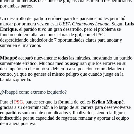
tuvieron numerosas ocasiones de gol, las cuales fueron desperdiciadas
por ambas partes.
Un desarrollo del partido erróneo para los parisinos no les permitió
marcar por primera vez en esta
UEFA Champions League
. Según
Luis
Enrique
, el partido tuvo un gran desarrollo, pero el problema se
fundamentó en fallar acciones claras de gol, con el PSG
desperdiciando alrededor de 7 oportunidades claras para anotar y
sumar en el marcador.
Mbappé
acaparó nuevamente todas las miradas, mostrando un partido
sumamente errático. Muchos medios aseguran que los errores en su
desempeño en el campo se debieron a su posición como delantero
centro, ya que no genera el mismo peligro que cuando juega en la
banda izquierda.
¿Mbappé como extremo izquierdo?
Para el
PSG,
parece ser que la fórmula de gol es
Kylian Mbappé
,
gracias a su determinación a lo largo de su carrera para desenvolverse
en partidos sumamente complicados y finalizarlos, siendo la figura
indiscutible por su capacidad de regatear, rematar y aportar al equipo
de manera positiva.