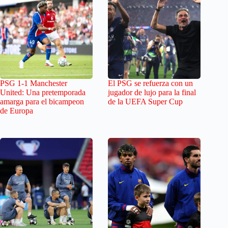
PSG 1-1 Manchester
El PSG se refuerza con un
United: Una pretemporada
jugador de lujo para la final
amarga para el bicampeon
de la UEFA Super Cup
de Europa