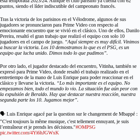
esta temporada 2023/24. Aunque el club parisino ya cuenta con 62
puntos, siendo el líder indiscutible del campeonato francés.
Tras la victoria de los parisinos en el Vélodrome, algunos de sus
jugadores se pronunciaron para Prime Video con respecto al
emocionante encuentro que se vivió en el clásico. Uno de ellos, Danilo
Pereira, resaltó el gran trabajo que realizó el equipo con solo 10
jugadores en el campo de juego.
“Aquí siempre es muy difícil. Vinimos
a buscar la victoria. Los 10 demostramos lo que es el PSG, es un
equipo que lucha unido. Dimos todo lo que pudimos”.
Por otro lado, el jugador destacado del encuentro, Vitinha, también se
expresó para Prime Video, donde resaltó el trabajo realizado en el
entretiempo de la mano de Luis Enrique para poder reaccionar en el
clásico y llevarse la victoria.
“Lo más importante es el equipo. No
empezamos bien, todo el mundo lo vio. La situación fue aún peor con
la expulsión de Beraldo. Hay que destacar nuestra reacción, nuestra
segunda parte los 10. Jugamos mejor”.
🗣️ Luis Enrique agacé par la question sur le changement de Mbappé :
"C'est toujours la même musique, c'est tellement ennuyant, je suis
l’entraîneur et je prends les décisions."
#OMPSG
pic.twitter.com/4Yi6hJGWxK