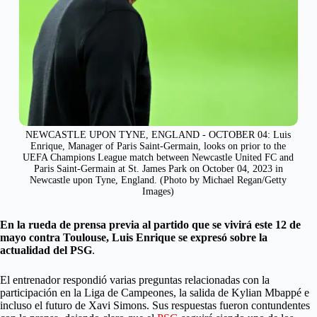
NEWCASTLE UPON TYNE, ENGLAND - OCTOBER 04: Luis
Enrique, Manager of Paris Saint-Germain, looks on prior to the
UEFA Champions League match between Newcastle United FC and
Paris Saint-Germain at St. James Park on October 04, 2023 in
Newcastle upon Tyne, England. (Photo by Michael Regan/Getty
Images)
En la rueda de prensa previa al partido que se vivirá este 12 de
mayo contra Toulouse, Luis Enrique se expresó sobre la
actualidad del PSG
.
El entrenador respondió varias preguntas relacionadas con la
participación en la Liga de Campeones, la salida de Kylian Mbappé e
incluso el futuro de Xavi Simons. Sus respuestas fueron contundentes