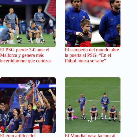
El PSG pierde 3-0 ante el
El campeón del mundo abre
Mallorca y genera más
la puerta al PSG: “En el
incertidumbre que certezas
fútbol nunca se sabe”
El gran artífice del
El Mundial pasa factura al