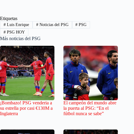
Etiquetas
#
Luis Enrique
#
Noticias del PSG
#
PSG
#
PSG HOY
Más noticias del PSG
¡Bombazo! PSG venderia a
El campeón del mundo abre
su estrella por casi €130M a
la puerta al PSG: “En el
Inglaterra
fútbol nunca se sabe”