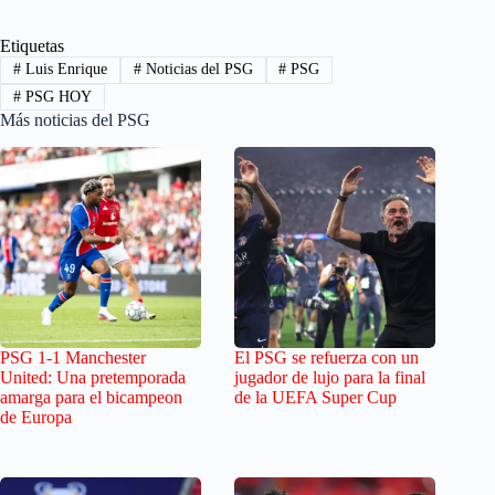
Etiquetas
#
Luis Enrique
#
Noticias del PSG
#
PSG
#
PSG HOY
Más noticias del PSG
PSG 1-1 Manchester
El PSG se refuerza con un
United: Una pretemporada
jugador de lujo para la final
amarga para el bicampeon
de la UEFA Super Cup
de Europa