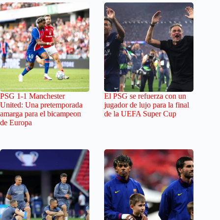
PSG 1-1 Manchester
El PSG se refuerza con un
United: Una pretemporada
jugador de lujo para la final
amarga para el bicampeon
de la UEFA Super Cup
de Europa