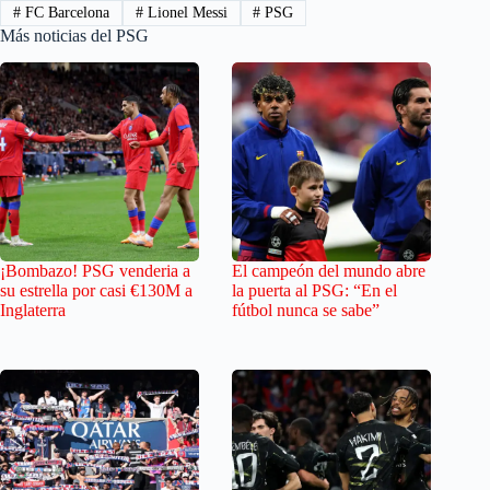
#
FC Barcelona
#
Lionel Messi
#
PSG
Más noticias del PSG
¡Bombazo! PSG venderia a
El campeón del mundo abre
su estrella por casi €130M a
la puerta al PSG: “En el
Inglaterra
fútbol nunca se sabe”