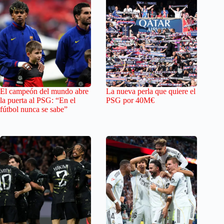
El campeón del mundo abre
La nueva perla que quiere el
la puerta al PSG: “En el
PSG por 40M€
fútbol nunca se sabe”