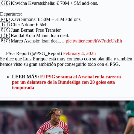
🇬🇪 Khvicha Kvaratskhelia: € 70M + 5M add-ons.
Departures:
🇳🇱 Xavi Simons: € 50M + 31M add-ons.
🇮🇹 Cher Ndour: € 5M.
🇪🇸 Juan Bernat: Free Transfer.
🇫🇷 Randal Kolo Muani: loan deal.
🇪🇸 Marco Asensio: loan deal.…
pic.twitter.com/kW7ndcUzEh
— PSG Report (@PSG_Report)
February 4, 2025
Se dice que Luis Enrique está muy contento con su plantilla y también
hemos visto su gran ambición por conseguirlo todo con el PSG.
LEER MÁS:
El PSG se suma al Arsenal en la carrera
por un delantero de la Bundesliga con 20 goles esta
temporada