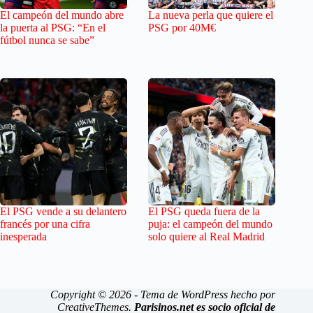
El campeón del mundo abre
La nueva perla que quiere el
la puerta al PSG: “En el
PSG por 40M€
fútbol nunca se sabe”
El PSG vende a su delantero
El PSG queda fuera de la
francés por una cifra
puja: el campeón del mundo
inesperada
solo quiere al Real Madrid
Copyright © 2026 - Tema de WordPress hecho por
CreativeThemes
.
Parisinos.net es socio oficial de