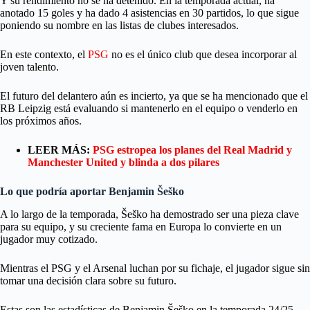
Y su rendimiento no se ha detenido. En la temporada actual, ha
anotado 15 goles y ha dado 4 asistencias en 30 partidos, lo que sigue
poniendo su nombre en las listas de clubes interesados.
En este contexto, el
PSG
no es el único club que desea incorporar al
joven talento.
El futuro del delantero aún es incierto, ya que se ha mencionado que el
RB Leipzig está evaluando si mantenerlo en el equipo o venderlo en
los próximos años.
LEER MÁS:
PSG estropea los planes del Real Madrid y
Manchester United y blinda a dos pilares
Lo que podría aportar
Benjamin Šeško
A lo largo de la temporada, Šeško ha demostrado ser una pieza clave
para su equipo, y su creciente fama en Europa lo convierte en un
jugador muy cotizado.
Mientras el PSG y el Arsenal luchan por su fichaje, el jugador sigue sin
tomar una decisión clara sobre su futuro.
Estas son las estadísticas de Benjamin Šeško en la temporada 24/25.