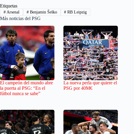
Etiquetas
#
Arsenal
#
Benjamin Šeško
#
RB Leipzig
Más noticias del PSG
El campeón del mundo abre
La nueva perla que quiere el
la puerta al PSG: “En el
PSG por 40M€
fútbol nunca se sabe”