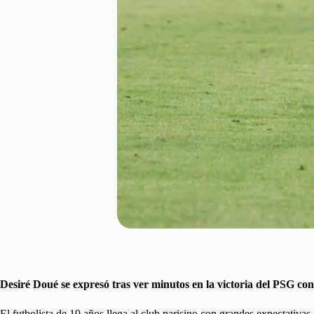
Desiré Doué se expresó tras ver minutos en la victoria del PSG con
El futbolista de 19 años llega al club parisino con grandes expectativa