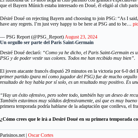
que el Bayern Múnich estaba interesado en Doué, él eligió al club pari
Désiré Doué on rejecting Bayern and choosing to join PSG: “As I said, P
have any regrets. I’m just very happy to be here at PSG and to be…
pi
— PSG Report (@PSG_Report)
August 23, 2024
Un orgullo ser parte del Paris Saint-Germain
Desiré Doué declaró:
“Como ya he dicho, el Paris Saint-Germain es uno
PSG y de poder vestir sus colores. Todos me han recibido muy bien”.
El joven atacante francés disputó 29 minutos en la victoria por 6-0 del
primer partido (para mí como jugador del PSG) fue de mucho orgullo y
resultado de hoy habla por sí solo, es un resultado muy positivo. Es un
“Hay un éxito ofensivo, pero sobre todo, también hay un deseo de rec
También estuvimos muy sólidos defensivamente, así que es muy bueno
primera temporada podría hablarse de la adaptación que conlleva, el fran
¿Cómo crees que le irá a Desiré Doué en su primera temporada c
Parisinos.net |
Oscar Cortes