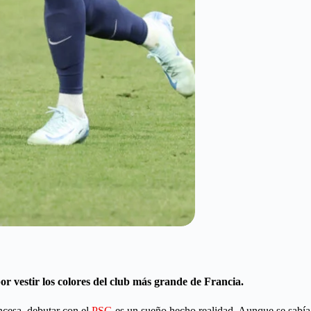
or vestir los colores del club más grande de Francia.
ncesa, debutar con el
PSG
es un sueño hecho realidad. Aunque se sabía