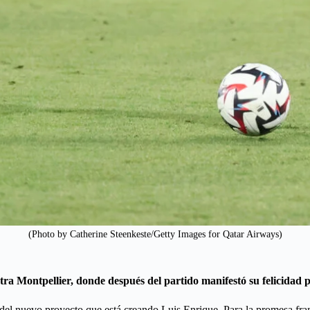
(Photo by Catherine Steenkeste/Getty Images for Qatar Airways)
tra Montpellier, donde después del partido manifestó su felicidad p
s del nuevo proyecto que está creando Luis Enrique. Para la promesa fra