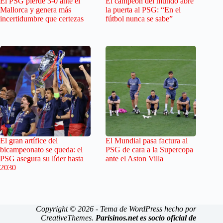
El PSG pierde 3-0 ante el
El campeón del mundo abre
Mallorca y genera más
la puerta al PSG: “En el
incertidumbre que certezas
fútbol nunca se sabe”
El gran artífice del
El Mundial pasa factura al
bicampeonato se queda: el
PSG de cara a la Supercopa
PSG asegura su líder hasta
ante el Aston Villa
2030
Copyright © 2026 - Tema de WordPress hecho por
CreativeThemes
.
Parisinos.net es socio oficial de