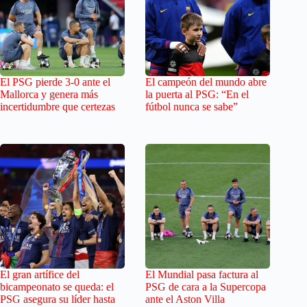
El PSG pierde 3-0 ante el
El campeón del mundo abre
Mallorca y genera más
la puerta al PSG: “En el
incertidumbre que certezas
fútbol nunca se sabe”
El gran artífice del
El Mundial pasa factura al
bicampeonato se queda: el
PSG de cara a la Supercopa
PSG asegura su líder hasta
ante el Aston Villa