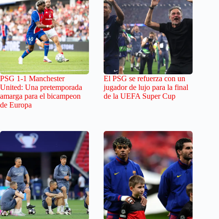
PSG 1-1 Manchester
El PSG se refuerza con un
United: Una pretemporada
jugador de lujo para la final
amarga para el bicampeon
de la UEFA Super Cup
de Europa