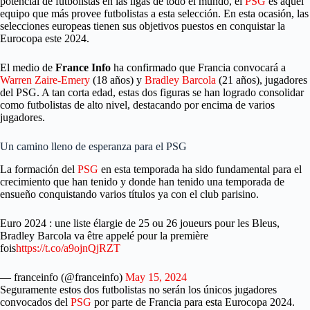
potencial de futbolistas en las ligas de todo el mundo, el
PSG
es aquel
equipo que más provee futbolistas a esta selección. En esta ocasión, las
selecciones europeas tienen sus objetivos puestos en conquistar la
Eurocopa este 2024.
El medio de
France Info
ha confirmado que Francia convocará a
Warren Zaire-Emery
(18 años) y
Bradley Barcola
(21 años), jugadores
del PSG. A tan corta edad, estas dos figuras se han logrado consolidar
como futbolistas de alto nivel, destacando por encima de varios
jugadores.
Un camino lleno de esperanza para el PSG
La formación del
PSG
en esta temporada ha sido fundamental para el
crecimiento que han tenido y donde han tenido una temporada de
ensueño conquistando varios títulos ya con el club parisino.
Euro 2024 : une liste élargie de 25 ou 26 joueurs pour les Bleus,
Bradley Barcola va être appelé pour la première
fois
https://t.co/a9ojnQjRZT
— franceinfo (@franceinfo)
May 15, 2024
Seguramente estos dos futbolistas no serán los únicos jugadores
convocados del
PSG
por parte de Francia para esta Eurocopa 2024.