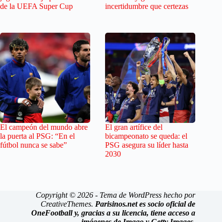
de la UEFA Super Cup
incertidumbre que certezas
El campeón del mundo abre
El gran artífice del
la puerta al PSG: “En el
bicampeonato se queda: el
fútbol nunca se sabe”
PSG asegura su líder hasta
2030
Copyright © 2026 - Tema de WordPress hecho por
CreativeThemes
.
Parisinos.net es socio oficial de
OneFootball y, gracias a su licencia, tiene acceso a
imágenes de Imago y Getty Images.