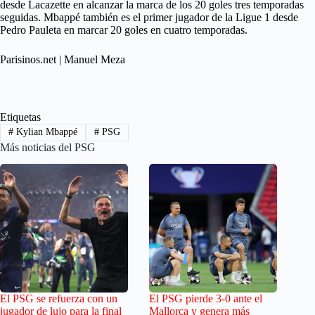
desde Lacazette en alcanzar la marca de los 20 goles tres temporadas
seguidas. Mbappé también es el primer jugador de la Ligue 1 desde
Pedro Pauleta en marcar 20 goles en cuatro temporadas.
Parisinos.net | Manuel Meza
Etiquetas
#
Kylian Mbappé
#
PSG
Más noticias del PSG
El PSG se refuerza con un
El PSG pierde 3-0 ante el
jugador de lujo para la final
Mallorca y genera más