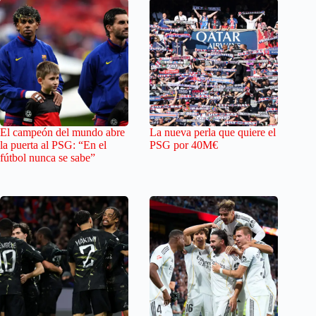
El campeón del mundo abre
La nueva perla que quiere el
la puerta al PSG: “En el
PSG por 40M€
fútbol nunca se sabe”