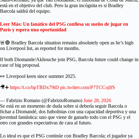
está en el objetivo del club. Pero la gran incógnita es si Bradley
Barcola saldrá del equipo.
Leer Más: Un fanático del PSG confiesa su sueño de jugar en
París y espera una oportunidad
🚨🔴 Bradley Barcola situation remains absolutely open as he’s high
on Liverpool list, as reported for months.
If both Diomande/Akliouche join PSG, Barcola future could change in
case of big proposal.
👀 Liverpool keen since summer 2025.
🎥➕
https://t.co/bpTBDx79tD
pic.twitter.com/P7TCCojIfS
— Fabrizio Romano (@FabrizioRomano)
June 28, 2026
Se está en un momento de duda sobre si debería seguir Barcola o
fichar a Diomandé, dos futbolistas con una capacidad deportiva y una
juventud fantástica: uno que viene de ganarlo todo con el PSG y el
otro con grandes expectativas de cara al futuro.
Lo ideal es que el PSG continúe con Bradley Barcola; el jugador ya