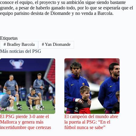
conoce el equipo, el proyecto y su ambición sigue siendo bastante
grande, a pesar de haberlo ganado todo, por lo que se esperaría que el
equipo parisino desista de Diomande y no venda a Barcola.
Etiquetas
#
Bradley Barcola
#
Yan Diomande
Más noticias del PSG
El PSG pierde 3-0 ante el
El campeón del mundo abre
Mallorca y genera más
la puerta al PSG: “En el
incertidumbre que certezas
fútbol nunca se sabe”