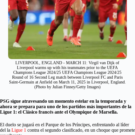
LIVERPOOL, ENGLAND - MARCH 11: Virgil van Dijk of
Liverpool warms up with his teammates prior to the UEFA
Champions League 2024/25 UEFA Champions League 2024/25
Round of 16 Second Leg match between Liverpool FC and Paris
Saint-Germain at Anfield on March 11, 2025 in Liverpool, England.
(Photo by Julian Finney/Getty Images)
PSG sigue atravesando un momento estelar en la temporada y
ahora se prepara para uno de los partidos más importantes de la
Ligue 1: el Clásico francés ante el Olympique de Marsella.
El duelo se jugará en el Parque de los Príncipes, enfrentando al líder
del la
Ligue 1
contra el segundo clasificado, en un choque que promete