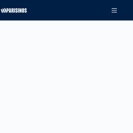
Saltar
al
contenido