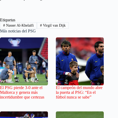
Etiquetas
#
Nasser Al-Khelaïfi
#
Virgil van Dijk
Más noticias del PSG
El PSG pierde 3-0 ante el
El campeón del mundo abre
Mallorca y genera más
la puerta al PSG: “En el
incertidumbre que certezas
fútbol nunca se sabe”