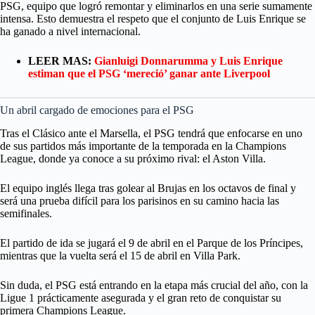
PSG, equipo que logró remontar y eliminarlos en una serie sumamente
intensa. Esto demuestra el respeto que el conjunto de Luis Enrique se
ha ganado a nivel internacional.
LEER MAS:
Gianluigi Donnarumma y Luis Enrique
estiman que el PSG ‘mereció’ ganar ante Liverpool
Un abril cargado de emociones para el PSG
Tras el Clásico ante el Marsella, el PSG tendrá que enfocarse en uno
de sus partidos más importante de la temporada en la Champions
League, donde ya conoce a su próximo rival: el Aston Villa.
El equipo inglés llega tras golear al Brujas en los octavos de final y
será una prueba difícil para los parisinos en su camino hacia las
semifinales.
El partido de ida se jugará el 9 de abril en el Parque de los Príncipes,
mientras que la vuelta será el 15 de abril en Villa Park.
Sin duda, el PSG está entrando en la etapa más crucial del año, con la
Ligue 1 prácticamente asegurada y el gran reto de conquistar su
primera Champions League.