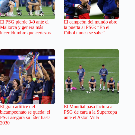
El PSG pierde 3-0 ante el
El campeón del mundo abre
Mallorca y genera más
la puerta al PSG: “En el
incertidumbre que certezas
fútbol nunca se sabe”
El gran artífice del
El Mundial pasa factura al
bicampeonato se queda: el
PSG de cara a la Supercopa
PSG asegura su líder hasta
ante el Aston Villa
2030