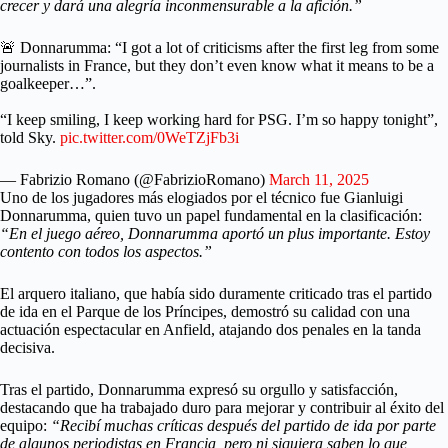
crecer y dará una alegría inconmensurable a la afición.”
🚨 Donnarumma: “I got a lot of criticisms after the first leg from some
journalists in France, but they don’t even know what it means to be a
goalkeeper…”.
“I keep smiling, I keep working hard for PSG. I’m so happy tonight”,
told Sky.
pic.twitter.com/0WeTZjFb3i
— Fabrizio Romano (@FabrizioRomano)
March 11, 2025
Uno de los jugadores más elogiados por el técnico fue Gianluigi
Donnarumma, quien tuvo un papel fundamental en la clasificación:
“En el juego aéreo, Donnarumma aportó un plus importante. Estoy
contento con todos los aspectos.”
El arquero italiano, que había sido duramente criticado tras el partido
de ida en el Parque de los Príncipes, demostró su calidad con una
actuación espectacular en Anfield, atajando dos penales en la tanda
decisiva.
Tras el partido, Donnarumma expresó su orgullo y satisfacción,
destacando que ha trabajado duro para mejorar y contribuir al éxito del
equipo:
“Recibí muchas críticas después del partido de ida por parte
de algunos periodistas en Francia, pero ni siquiera saben lo que