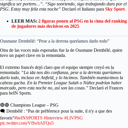
significa ser portero…”. “Sigo sonriendo, sigo trabajando duro por el
PSG. Estoy muy feliz esta noche”
Declaró el Italiano para
Sky Sport
.
LEER MAS:
2 figuras ponen al PSG en la cima del ranking
de jugadores más decisivos en 2025
Ousmane Dembélé: “Pese a la derrota queríamos darlo todo”
Otra de las voces más esperadas fue la de Ousmane Dembélé, quien
tuvo un papel clave en la remontada.
El extremo francés dejó claro que el equipo siempre creyó en la
remontada:
“La ida nos dio confianza, pese a la derrota queríamos
darlo todo, incluso en Anfield, y lo hicimos. También mantuvimos la
cabeza gacha. En la Premier League Salah o Núñez podrían haber
marcado, pero esta noche no, así son las cosas.”
Declaró el Frances
para beIN Sports.
🔴🔵 Champions League – PSG
🗨️ Dembélé : “Pas de préférence pour la suite, il n'y a que des
favoris”
#beINSPORTS
#Interview
#LIVPSG
pic.twitter.com/VffwhAFQu5