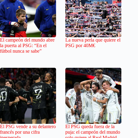
El campeón del mundo abre
La nueva perla que quiere el
la puerta al PSG: “En el
PSG por 40M€
fútbol nunca se sabe”
El PSG vende a su delantero
El PSG queda fuera de la
francés por una cifra
puja: el campeón del mundo
inesperada
solo quiere al Real Madrid