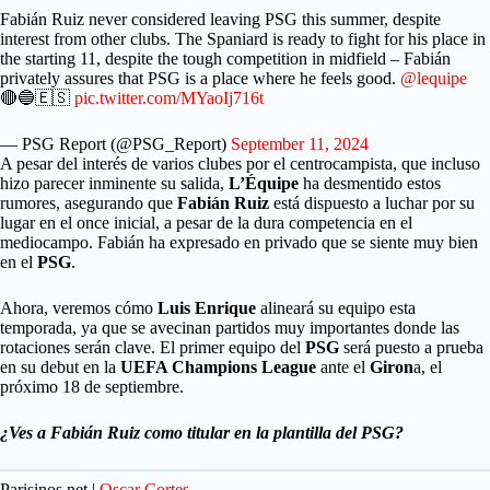
Fabián Ruiz never considered leaving PSG this summer, despite
interest from other clubs. The Spaniard is ready to fight for his place in
the starting 11, despite the tough competition in midfield – Fabián
privately assures that PSG is a place where he feels good.
@lequipe
🔴🔵🇪🇸
pic.twitter.com/MYaoIj716t
— PSG Report (@PSG_Report)
September 11, 2024
A pesar del interés de varios clubes por el centrocampista, que incluso
hizo parecer inminente su salida,
L’Équipe
ha desmentido estos
rumores, asegurando que
Fabián Ruiz
está dispuesto a luchar por su
lugar en el once inicial, a pesar de la dura competencia en el
mediocampo. Fabián ha expresado en privado que se siente muy bien
en el
PSG
.
Ahora, veremos cómo
Luis Enrique
alineará su equipo esta
temporada, ya que se avecinan partidos muy importantes donde las
rotaciones serán clave. El primer equipo del
PSG
será puesto a prueba
en su debut en la
UEFA Champions League
ante el
Giron
a, el
próximo 18 de septiembre.
¿Ves a Fabián Ruiz como titular en la plantilla del PSG?
Parisinos.net |
Oscar Cortes