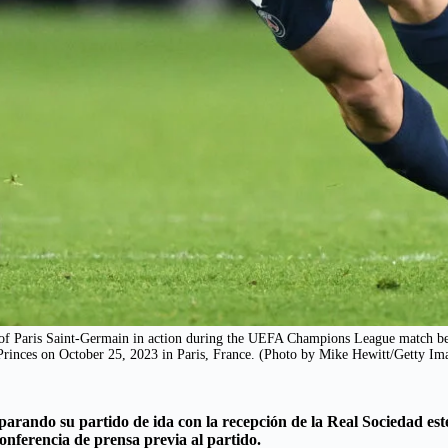
aris Saint-Germain in action during the UEFA Champions League match bet
Princes on October 25, 2023 in Paris, France. (Photo by Mike Hewitt/Getty Im
parando su partido de ida con la recepción de la Real Sociedad est
onferencia de prensa previa al partido.