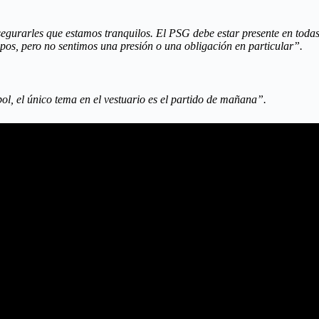
egurarles que estamos tranquilos. El PSG debe estar presente en toda
os, pero no sentimos una presión o una obligación en particular”.
l, el único tema en el vestuario es el partido de mañana”.