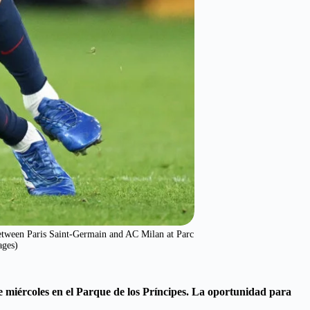
ween Paris Saint-Germain and AC Milan at Parc
ages)
e miércoles en el Parque de los Príncipes. La oportunidad para