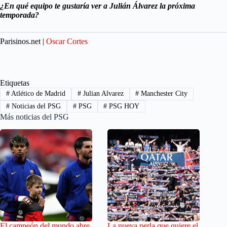
¿En qué equipo te gustaría ver a Julián Álvarez la próxima
temporada?
Parisinos.net |
Oscar Cortes
Etiquetas
#
Atlético de Madrid
#
Julian Alvarez
#
Manchester City
#
Noticias del PSG
#
PSG
#
PSG HOY
Más noticias del PSG
El campeón del mundo abre
La nueva perla que quiere el