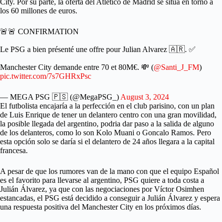
City. Por su parte, la oferta del Atlético de Madrid se sitúa en torno a
los 60 millones de euros.
🚨🚨 CONFIRMATION
Le PSG a bien présenté une offre pour Julian Alvarez 🇦🇷. ✅
Manchester City demande entre 70 et 80M€. 💸 (
@Santi_J_FM
)
pic.twitter.com/7s7GHRxPsc
— MEGA PSG 🇵🇸 (@MegaPSG_)
August 3, 2024
El futbolista encajaría a la perfección en el club parisino, con un plan
de Luis Enrique de tener un delantero centro con una gran movilidad,
la posible llegada del argentino, podria dar paso a la salida de alguno
de los delanteros, como lo son Kolo Muani o Goncalo Ramos. Pero
esta opción solo se daría si el delantero de 24 años llegara a la capital
francesa.
A pesar de que los rumores van de la mano con que el equipo Español
es el favorito para llevarse al argentino, PSG quiere a toda costa a
Julián Álvarez, ya que con las negociaciones por Víctor Osimhen
estancadas, el PSG está decidido a conseguir a Julián Álvarez y espera
una respuesta positiva del Manchester City en los próximos días.