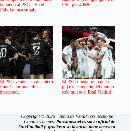
la puerta al PSG: “En el
PSG por 40M€
fútbol nunca se sabe”
El PSG vende a su delantero
El PSG queda fuera de la
francés por una cifra
puja: el campeón del mundo
inesperada
solo quiere al Real Madrid
Copyright © 2026 - Tema de WordPress hecho por
CreativeThemes
.
Parisinos.net es socio oficial de
OneFootball y, gracias a su licencia, tiene acceso a