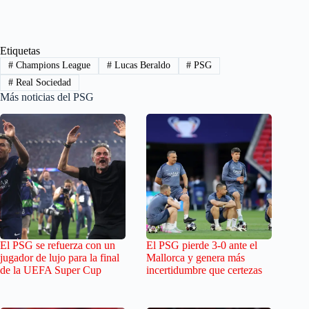
Etiquetas
#
Champions League
#
Lucas Beraldo
#
PSG
#
Real Sociedad
Más noticias del PSG
El PSG se refuerza con un
El PSG pierde 3-0 ante el
jugador de lujo para la final
Mallorca y genera más
de la UEFA Super Cup
incertidumbre que certezas