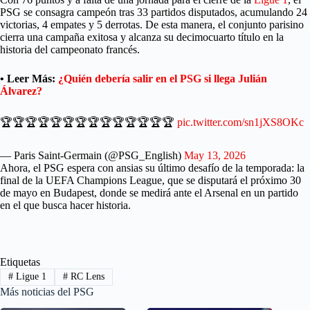
PSG se consagra campeón tras 33 partidos disputados, acumulando 24
victorias, 4 empates y 5 derrotas. De esta manera, el conjunto parisino
cierra una campaña exitosa y alcanza su decimocuarto título en la
historia del campeonato francés.
• Leer Más:
¿Quién debería salir en el PSG si llega Julián
Álvarez?
🏆🏆🏆🏆🏆🏆🏆🏆🏆🏆🏆🏆🏆🏆
pic.twitter.com/sn1jXS8OKc
— Paris Saint-Germain (@PSG_English)
May 13, 2026
Ahora, el PSG espera con ansias su último desafío de la temporada: la
final de la UEFA Champions League, que se disputará el próximo 30
de mayo en Budapest, donde se medirá ante el Arsenal en un partido
en el que busca hacer historia.
Etiquetas
#
Ligue 1
#
RC Lens
Más noticias del PSG