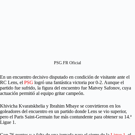
PSG.FR Oficial
En un encuentro decisivo disputado en condición de visitante ante el
RC Lens, el
PSG
logró una fantástica victoria por 0-2. Aunque el
partido fue sufrido, la figura del encuentro fue Matvey Safonov, cuya
actuación permitió al equipo gritar campeón.
Khivicha Kvaratskhelia y Ibrahim Mbaye se convirtieron en los
goleadores del encuentro en un partido donde Lens se vio superior,
pero el Paris Saint-Germain fue más contundente para obtener su 14.ª
Ligue 1.
Con 76 puntos y a falta de una jornada para el cierre de la
Ligue 1
, el