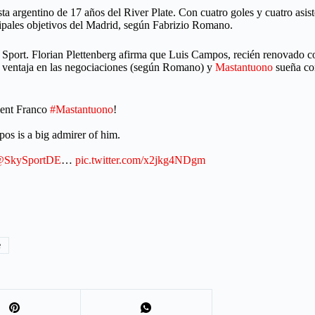
a argentino de 17 años del River Plate. Con cuatro goles y cuatro asist
cipales objetivos del Madrid, según Fabrizio Romano.
y Sport. Florian Plettenberg afirma que Luis Campos, recién renovado c
 ventaja en las negociaciones (según Romano) y
Mastantuono
sueña con
lent Franco
#Mastantuono
!
pos is a big admirer of him.
SkySportDE
…
pic.twitter.com/x2jkg4NDgm
e