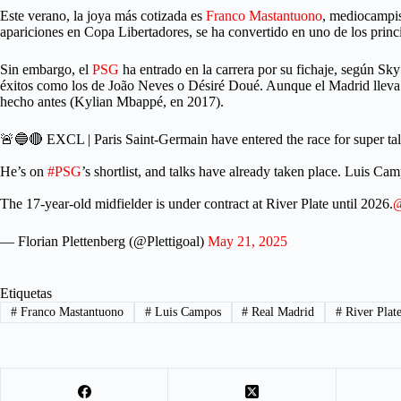
Este verano, la joya más cotizada es
Franco Mastantuono
, mediocampist
apariciones en Copa Libertadores, se ha convertido en uno de los prin
Sin embargo, el
PSG
ha entrado en la carrera por su fichaje, según Sk
éxitos como los de João Neves o Désiré Doué. Aunque el Madrid lleva
hecho antes (Kylian Mbappé, en 2017).
🚨🔵🔴 EXCL | Paris Saint-Germain have entered the race for super ta
He’s on
#PSG
’s shortlist, and talks have already taken place. Luis Cam
The 17-year-old midfielder is under contract at River Plate until 2026.
@
— Florian Plettenberg (@Plettigoal)
May 21, 2025
Etiquetas
#
Franco Mastantuono
#
Luis Campos
#
Real Madrid
#
River Plat