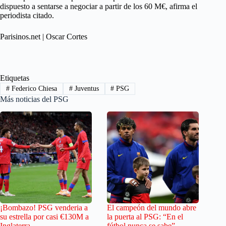
dispuesto a sentarse a negociar a partir de los 60 M€, afirma el
periodista citado.
Parisinos.net | Oscar Cortes
Etiquetas
#
Federico Chiesa
#
Juventus
#
PSG
Más noticias del PSG
¡Bombazo! PSG venderia a
El campeón del mundo abre
su estrella por casi €130M a
la puerta al PSG: “En el
Inglaterra
fútbol nunca se sabe”