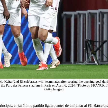
b Keita (2nd R) celebrates with teammates after scoring the opening goal dur
t the Parc des Princes stadium in Paris on April 6, 2024. (Photo by FRANC
Getty Images)
ríncipes, en su último partido liguero antes de enfrentar al FC Barcel