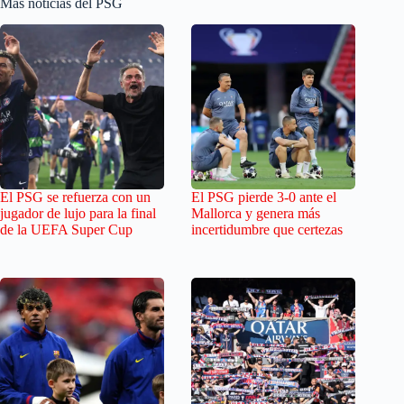
Más noticias del PSG
El PSG se refuerza con un
El PSG pierde 3-0 ante el
jugador de lujo para la final
Mallorca y genera más
de la UEFA Super Cup
incertidumbre que certezas