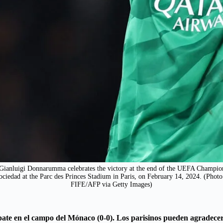
 Gianluigi Donnarumma celebrates the victory at the end of the UEFA Champion
ociedad at the Parc des Princes Stadium in Paris, on February 14, 2024. 
FIFE/AFP via Getty Images)
empate en el campo del Mónaco (0-0). Los parisinos pueden agrade