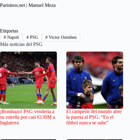
Parisinos.net | Manuel Meza
Etiquetas
#
Napoli
#
PSG
#
Victor Osimhen
Más noticias del PSG
¡Bombazo! PSG venderia a
El campeón del mundo abre
su estrella por casi €130M a
la puerta al PSG: “En el
Inglaterra
fútbol nunca se sabe”