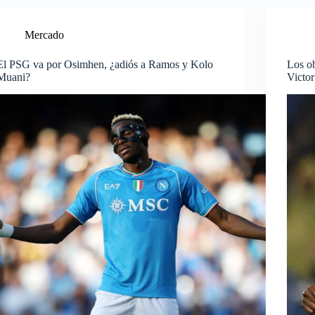
Mercado
El PSG va por Osimhen, ¿adiós a Ramos y Kolo
Los ob
Muani?
Victo