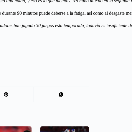
olo una mitad, y eso es lo que hicimos. No hubo mucho en la segunda
 durante 90 minutos puede deberse a la fatiga, así como al desgaste men
gadores han jugado 50 juegos esta temporada, todavía es insuficiente d