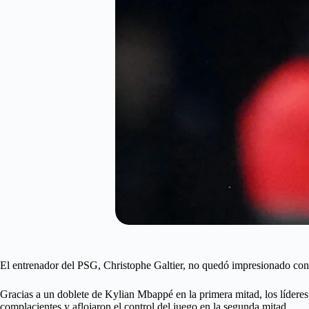
El entrenador del PSG, Christophe Galtier, no quedó impresionado con 
Gracias a un doblete de Kylian Mbappé en la primera mitad, los líderes d
complacientes y aflojaron el control del juego en la segunda mitad.