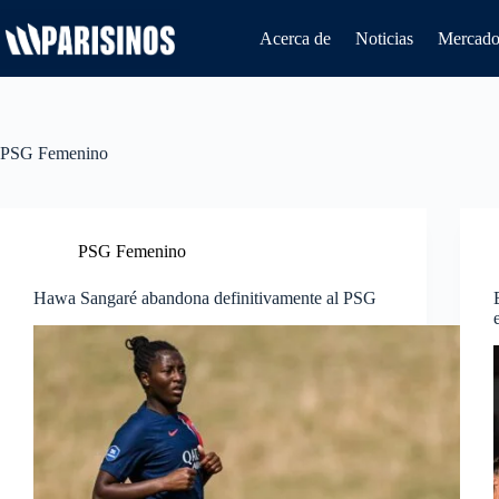
Saltar
al
Acerca de
Noticias
Mercado 
contenido
PSG Femenino
PSG Femenino
Hawa Sangaré abandona definitivamente al PSG