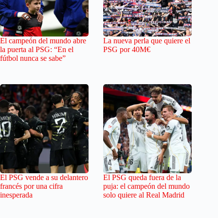
El campeón del mundo abre
La nueva perla que quiere el
la puerta al PSG: “En el
PSG por 40M€
fútbol nunca se sabe”
El PSG vende a su delantero
El PSG queda fuera de la
francés por una cifra
puja: el campeón del mundo
inesperada
solo quiere al Real Madrid