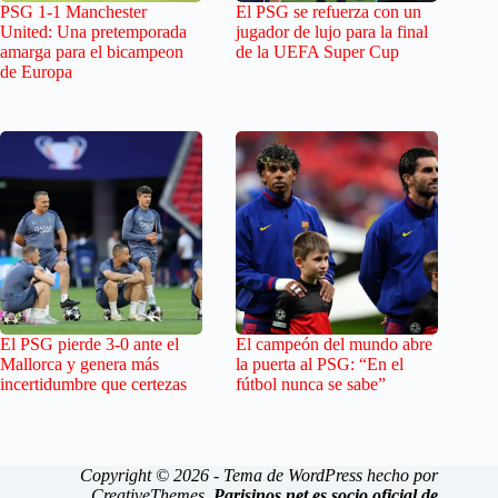
PSG 1-1 Manchester
El PSG se refuerza con un
United: Una pretemporada
jugador de lujo para la final
amarga para el bicampeon
de la UEFA Super Cup
de Europa
El PSG pierde 3-0 ante el
El campeón del mundo abre
Mallorca y genera más
la puerta al PSG: “En el
incertidumbre que certezas
fútbol nunca se sabe”
Copyright © 2026 - Tema de WordPress hecho por
CreativeThemes
.
Parisinos.net es socio oficial de