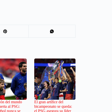
eón del mundo
El gran artífice del
uerta al PSG:
bicampeonato se queda:
tbol nunca se
el PSG asegura su líder