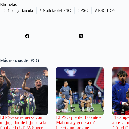
Etiquetas
#
Bradley Barcola
#
Noticias del PSG
#
PSG
#
PSG HOY
Más noticias del PSG
El PSG se refuerza con
El PSG pierde 3-0 ante el
El camp
un jugador de lujo para la
Mallorca y genera más
abre la p
final de la UEFA Super
incertidumbre que
“En el fú