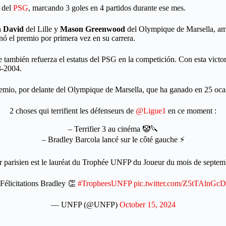
 del
PSG
, marcando 3 goles en 4 partidos durante ese mes.
n David
del Lille y
Mason Greenwood
del Olympique de Marsella, amb
nó el premio por primera vez en su carrera.
 también refuerza el estatus del PSG en la competición. Con esta victor
3-2004.
premio, por delante del Olympique de Marsella, que ha ganado en 25 oc
2 choses qui terrifient les défenseurs de
@Ligue1
en ce moment :
– Terrifier 3 au cinéma 🤡🔪
– Bradley Barcola lancé sur le côté gauche ⚡️
er parisien est le lauréat du Trophée UNFP du Joueur du mois de septe
Félicitations Bradley 👏
#TropheesUNFP
pic.twitter.com/Z5tTAlnGcD
— UNFP (@UNFP)
October 15, 2024