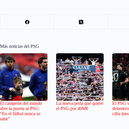
Más noticias del PSG
El campeón del mundo
La nueva perla que quiere
El PSG v
abre la puerta al PSG:
el PSG por 40M€
delantero
“En el fútbol nunca se
cifra ine
sabe”